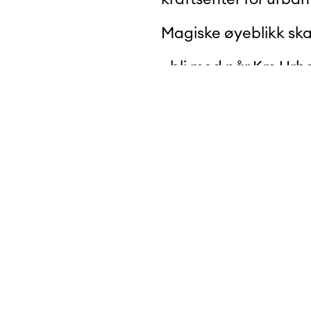
Magiske øyeblikk ska
- bli med når Krs Urb
fra dansegulvet sitt -
sammen med deg i sa
Kjøp billett