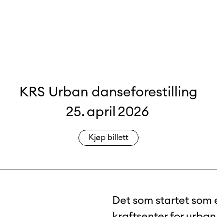
KRS Urban danseforestilling
25
.
april
2026
Kjøp billett
Det som startet som e
kraftsenter for urban 