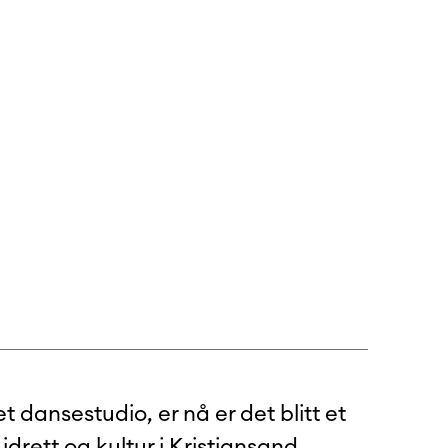
t dansestudio, er nå er det blitt et
idrett og kultur i Kristiansand.