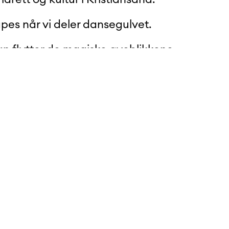
pes når vi deler dansegulvet.
an flytter de magiske øyeblikkene
 og inn i Kristiansands storstue
len.