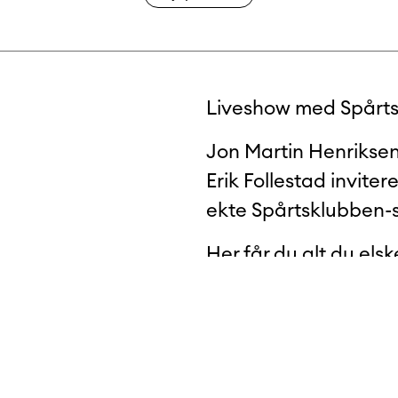
Liveshow med Spårtsk
Jon Martin Henrikse
Erik Follestad inviter
ekte Spårtsklubben-
Her får du alt du elsk
publikum. Ingen klipp,
gode historier, og spa
tt
Forvent det uventede
podkast endelig møter