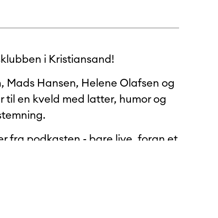
lubben i Kristiansand!
n, Mads Hansen, Helene Olafsen og
er til en kveld med latter, humor og
stemning.
er fra podkasten - bare live, foran et
 ingen filter, bare fire venner (?),
lter som får salen til å koke.
, og vær med når Norges største
 fansen ansikt til ansikt.