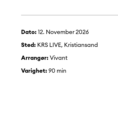
Dato:
12. November 2026
Sted:
KRS LIVE, Kristiansand
Arrangør:
Vivant
Varighet:
90 min
Aldersgrense:
18 år
Ledsager:
Ledsager gratis med bille